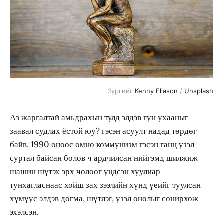
Зургийг
Kenny Eliason
/
Unsplash
Аз жаргалтай амьдрахын тулд элдэв гүн ухааныг
заавал судлах ёстой юу? гэсэн асуулт надад төрдөг
байв. 1990 оноос өмнө коммунизм гэсэн ганц үзэл
суртал байсан болов ч ардчилсан нийгэмд шилжиж
шашин шүтэх эрх чөлөөг үндсэн хуулиар
тунхагласнаас хойш зах зээлийн хүнд үеийг туулсан
хүмүүс элдэв догма, шүтлэг, үзэл онолыг сонирхож
эхэлсэн.