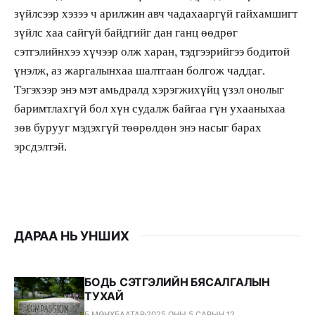
зүйлсээр хэзээ ч арилжин авч чадахааргүй гайхамшигт
зүйлс хаа сайгүй байдгийг дан ганц өөдрөг
сэтгэлийнхээ хүчээр олж харан, тэдгээрийгээ бодитой
үнэлж, аз жаргалынхаа шалтгаан болгож чаддаг.
Тэгэхээр энэ мэт амьдралд хэрэгжихүйц үзэл онолыг
баримтлахгүй бол хүн судалж байгаа гүн ухааныхаа
зөв бурууг мэдэхгүй төөрөлдөн энэ насыг барах
эрсдэлтэй.
ДАРАА НЬ УНШИХ
БОДЬ СЭТГЭЛИЙН БЯСАЛГАЛЫН
ТУХАЙ
Б.МӨНХБААТАР
2025 ОНЫ 5 САРЫН 12