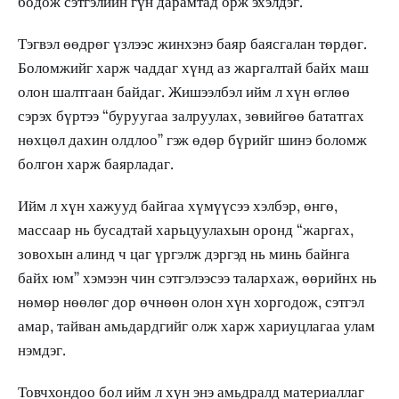
бодож сэтгэлийн гүн дарамтад орж эхэлдэг.
Тэгвэл өөдрөг үзлээс жинхэнэ баяр баясгалан төрдөг.
Боломжийг харж чаддаг хүнд аз жаргалтай байх маш
олон шалтгаан байдаг. Жишээлбэл ийм л хүн өглөө
сэрэх бүртээ “буруугаа залруулах, зөвийгөө бататгах
нөхцөл дахин олдлоо” гэж өдөр бүрийг шинэ боломж
болгон харж баярладаг.
Ийм л хүн хажууд байгаа хүмүүсээ хэлбэр, өнгө,
массаар нь бусадтай харьцуулахын оронд “жаргах,
зовохын алинд ч цаг үргэлж дэргэд нь минь байнга
байх юм” хэмээн чин сэтгэлээсээ талархаж, өөрийнх нь
нөмөр нөөлөг дор өчнөөн олон хүн хоргодож, сэтгэл
амар, тайван амьдардгийг олж харж хариуцлагаа улам
нэмдэг.
Товчхондоо бол ийм л хүн энэ амьдралд материаллаг