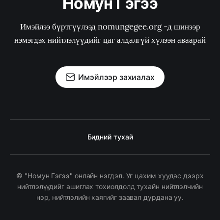
Номун Гэгээ
Имэйлээ бүртгүүлээд nomungegee.org -д шинээр
нэмэгдэх нийтлэлүүдийг цаг алдалгүй хүлээн аваарай
Имэйлээр захиалах
Бидний тухай
© "Номун Гэгээ" онлайн нэгдэл. Уг цахим хуудас дээрх
нийтлэлүүдийг ашиглах тохиолдолд тухайн нийтлэлчийн
нэр, нийтлэлийн хаягийг заавал дурдана уу.