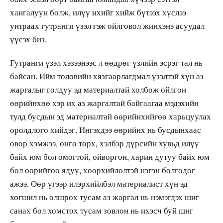
хангалуун болж, илүү ихийг хийж бүтээх хүслээ
унтраах гутранги үзэл гэж ойлговол жинхэнэ асуудал
үүсэх биз.
Гутранги үзэл хэзээнээс л өөдрөг үзлийн эсрэг тал нь
байсан. Ийм төлөвийн хязгаарлагдмал үзэлтэй хүн аз
жаргалыг голдуу эд материалтай холбож ойлгон
өөрийнхөө хэр их аз жаргалтай байгаагаа мэдэхийн
тулд бусдын эд материалтай өөрийнхийгөө харьцуулах
оролдлого хийдэг. Ингэхдээ өөрийнх нь бусдынхаас
овор хэмжээ, өнгө төрх, хэлбэр дүрсийн хувьд илүү
байх юм бол омогтой, ойворгон, харин дутуу байх юм
бол өөрийгөө ядуу, хөөрхийлөлтэй нэгэн болгодог
ажээ. Өөр үгээр илэрхийлбэл материалист хүн эд
хогшил нь олшрох тусам аз жаргал нь нэмэгдэх шиг
санах бол хомстох тусам зовлон нь ихэсч буй шиг