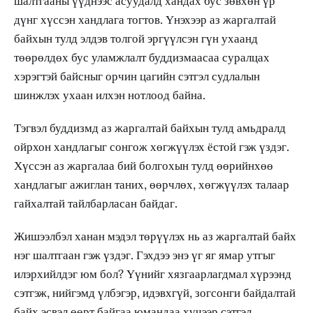
шалтгааны үүднээс асуудалд хандах бус зөвхөн үр
дүнг хүссэн хандлага тогтов. Үнэхээр аз жаргалтай
байхын тулд элдэв толгой эргүүлсэн гүн ухаанд
төөрөлдөх бус уламжлалт буддизмаасаа суралцах
хэрэгтэй байсныг орчин цагийн сэтгэл судлалын
шинжлэх ухаан илхэн нотлоод байна.
Тэгвэл буддизмд аз жаргалтай байхын тулд амьдралд
ойрхон хандлагыг сонгож хөгжүүлэх ёстой гэж үздэг.
Хүссэн аз жаргалаа бий болгохын тулд өөрийнхөө
хандлагыг ажиглан таних, өөрчлөх, хөгжүүлэх талаар
гайхалтай тайлбарласан байдаг.
Жишээлбэл ханан мэдэл төрүүлэх нь аз жаргалтай байх
нэг шалтгаан гэж үздэг. Гэхдээ энэ үг яг ямар утгыг
илэрхийлдэг юм бол? Үүнийг хязгаарлагдмал хүрээнд
сэтгэж, нийгэмд үлбэгэр, идэвхгүй, зогсонги байдалтай
байх эсвэл өөрт байгаа юмандаа хүчээр сэтгэл