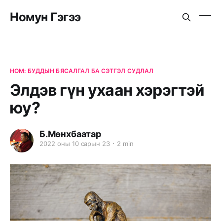
Номун Гэгээ
НОМ: БУДДЫН БЯСАЛГАЛ БА СЭТГЭЛ СУДЛАЛ
Элдэв гүн ухаан хэрэгтэй
юу?
Б.Мөнхбаатар
2022 оны 10 сарын 23
2 min