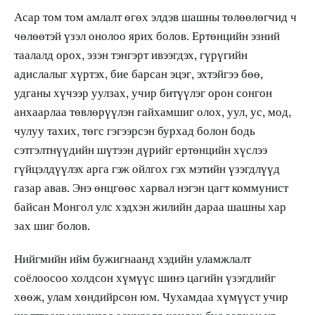
Асар том том амлалт өгөх элдэв шашны төлөөлөгчид ч
чөлөөтэй үзэл онолоо ярих болов. Ертөнцийн эзний
таалалд орох, эзэн тэнгэрт ивээгдэх, гүрүгийн
адислалыг хүртэх, бие барсан эцэг, эхтэйгээ бөө,
удганы хүчээр уулзах, учир битүүлэг орон сонгон
анхаарлаа төвлөрүүлэн гайхамшиг олох, уул, ус, мод,
чулуу тахих, төгс гэгээрсэн бурхад болон бодь
сэтгэлтнүүдийн шүтээн дүрийг ертөнцийн хүслээ
гүйцэлдүүлэх арга гэж ойлгох гэх мэтийн үзэгдлүүд
газар авав. Энэ өнцгөөс харвал нэгэн цагт коммунист
байсан Монгол улс хэдхэн жилийн дараа шашны хар
зах шиг болов.
Нийгмийн ийм бужигнаанд хэдийн уламжлалт
соёлоосоо холдсон хүмүүс шинэ цагийн үзэгдлийг
хөөж, улам хөндийрсөн юм. Чухамдаа хүмүүст учир