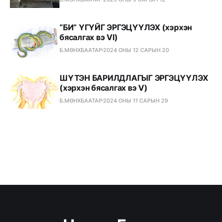
“БИ” ҮГҮЙГ ЭРГЭЦҮҮЛЭХ (хэрхэн
бясалгах вэ VI)
Б.МӨНХБААТАР
2024 ОНЫ 12 САРЫН 20
ШҮТЭН БАРИЛДЛАГЫГ ЭРГЭЦҮҮЛЭХ
(хэрхэн бясалгах вэ V)
Б.МӨНХБААТАР
2024 ОНЫ 11 САРЫН 29