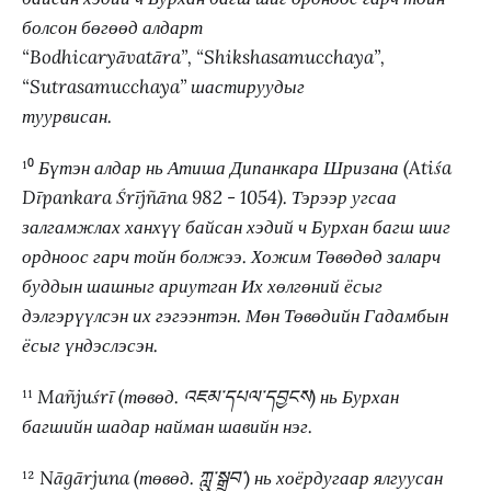
болсон бөгөөд алдарт
“Bodhicaryāvatāra”, “Shikshasamucchaya”,
“Sutrasamucchaya” шастируудыг
туурвисан.
¹⁰
Бүтэн алдар нь Атиша Дипанкара Шризана (Atiśa
Dīpankara Śrījñāna 982 - 1054). Тэрээр угсаа
залгамжлах ханхүү байсан хэдий ч Бурхан багш шиг
ордноос гарч тойн болжээ. Хожим Төвөдөд заларч
буддын шашныг ариутган Их хөлгөний ёсыг
дэлгэрүүлсэн их гэгээнтэн. Мөн Төвөдийн Гадамбын
ёсыг үндэслэсэн.
¹¹
Mañjuśrī (төвөд. འཇམ་དཔལ་དབྱངས) нь Бурхан
багшийн шадар найман шавийн нэг.
¹²
Nāgārjuna (төвөд. ཀླུ་སྒྲུབ་) нь хоёрдугаар ялгуусан