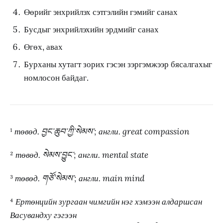
Өөрийг энхрийлэх сэтгэлийн гэмийг санах
Бусдыг энхрийлэхийн эрдмийг санах
Өгөх, авах
Бурханы хутагт зорих гэсэн зэргэмжээр бясалгахыг
номлосон байдаг.
¹
төвөд. བྱང་ཆུབ་ཀྱི་སེམས་; англи. great compassion
²
төвөд. སེམས་བྱུང་; англи. mental state
³
төвөд. གཙོ་སེམས་; англи. main mind
⁴
Ертөнцийн зургаан чимгийн нэг хэмээн алдаршсан
Васувандху гэгээн