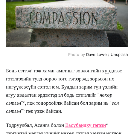
Photo by 
Dave Lowe
 / 
Unsplash
Бодь сэтгэл¹ гэж хамаг амьтныг зовлонгийн хүрднээс
гэтэлгэхийн тулд өөрөө төгс гэгээрэлд зорьсон их
нигүүлсэхүйн сэтгэл юм. Буддын зарим гүн үзлийн
агуу явдалтан эрдэмтэд эл бодь сэтгэлийг “
нөхөр
сэтгэл
”², гэж тодорхойлж байсан бол зарим нь “
гол
сэтгэл
”³ гэж үзэж байсан.
Тодруулбал, Асанга болон
Васубандху гэгээн
⁴
тэргүүтэй мэргэд үүнийг нөхөр сэтгэл хэмээн нотлон,