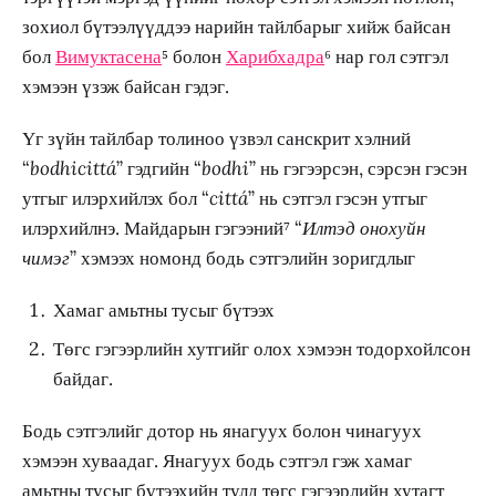
зохиол бүтээлүүддээ нарийн тайлбарыг хийж байсан
бол
Вимуктасена
⁵ болон
Харибхадра
⁶ нар гол сэтгэл
хэмээн үзэж байсан гэдэг.
Үг зүйн тайлбар толиноо үзвэл санскрит хэлний
“
bodhicittá
” гэдгийн “
bodhi
” нь гэгээрсэн, сэрсэн гэсэн
утгыг илэрхийлэх бол “
cittá
” нь сэтгэл гэсэн утгыг
илэрхийлнэ. Майдарын гэгээний⁷ “
Илтэд онохуйн
чимэг
” хэмээх номонд бодь сэтгэлийн зоригдлыг
Хамаг амьтны тусыг бүтээх
Төгс гэгээрлийн хутгийг олох хэмээн тодорхойлсон
байдаг.
Бодь сэтгэлийг дотор нь янагуух болон чинагуух
хэмээн хуваадаг. Янагуух бодь сэтгэл гэж хамаг
амьтны тусыг бүтээхийн тулд төгс гэгээрлийн хутагт