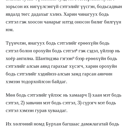
зорьсон их нигүүлсэнгүй сэтгэлийг үүсгэн, бодьсадвын
явдалд төгс дадахыг хэлнэ. Харин чинагуух бодь
сэтгэл гэж хоосон чанарыг илтэд оносон билиг билгүүн
юм.
Түүнчлэн, янагуух бодь сэтгэлийг ерөөхүйн бодь
сэтгэл болон орохуйн бодь сэтгэл⁸ гэж сэдэл, үйлээр нь
хоёр ангилна. Шантидэва гэгээн⁹ бээр ерөөхүйн бодь
сэтгэлийг алсын аянд гарахыг хүсэгч, харин орохуйн
бодь сэтгэлийг хэдийнээ алсын замд гарсан аянчин
хэмээн тодорхойлсон байдаг.
Мөн бодь сэтгэлийг үйлээс нь хамаарч 1) хаан мэт бодь
сэтгэл, 2) завьчин мэт бодь сэтгэл, 3) сүрэгч мэт бодь
сэтгэл хэмээн гурав хуваадаг.
Их хөлгөний номд Бурхан багшаас дамжлагатай бодь