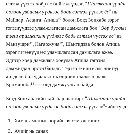
сэтгэл үүсгэх хоёр ёс бий гэж үздэг. “
Шалтгаан үрийн
долоон увдисын үүднээс бодь сэтгэл үүсгэх ёс
” нь
Майдар, Асанга, Атиша¹⁰ болон Богд Зонхаба зэрэг
гэгээнүүдээс уламжлагдсан дамжлага бол “
Өөр бусдыг
тэгш арилжихын үүднээс бодь сэтгэл үүсгэх ёс
” нь
Манзушри¹¹, Нагаржуна¹², Шантидэва болон Атиша
зэрэг гэгээнүүдээс уламжлагдсан дамжлага ажээ.
Эдгээр хоёр дамжлага хоёулаа Атиша гэгээнд
дамжигдан ирсэн байдаг. Тэрээр эхний ёсыг нийтэд
айлдсан бол удаахыг нь өөрийн тааллын шавь
Бромдонба¹³ гэгээнд дамжуулсан байдаг.
Богд Зонхабагийн тайлбар шастирт “
Шалтгаан үрийн
долоон увдисын үүднээс бодь сэтгэл үүсгэх
”-ийн тулд
Хамаг амьтныг өөрийн эх хэмээн таних
Ачийг нь санах