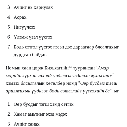
Ачийг нь хариулах
Асрах
Нигүүлсэх
Үлэмж үзэл үүсгэх
Бодь сэтгэл үүсгэх гэсэн дэс дараагаар бясалгахыг
дурдсан байдаг.
Номын хаан цорж Бизъяагийн¹⁴ туурвисан “
Амар
мөрийн зүрхэн чихний үндэслэл увдисын чухал шим
”
хэмээх бясалгалын хөтөлбөр номд “
Өөр бусдыг тэгш
арилжихын үүднээс бодь сэтгэлийг үүсгэхийн ёс
”-ыг
Өөр бусдыг тэгш хэмд сэтгэх
Хамаг амьтныг эхэд мэдэх
Ачийг санах