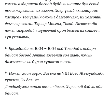
хэмээн алдаршсан бөгөөд буддын шашны бүх ёсонд
тэгш мэргэшсэн их гэгээн. Хоёр үзлийн хязгаараас
хагацсан Төв үзлийн онолыг дэлгэрүүлж, их хөлгөний
ёсыг сэргээсэн. Тэрээр Монгол, Төвөд, Энэтхэгийн
номын мэргэдийн шүтээний орон болсон их сэтгэгч,
гүн ухаантан.
¹³
Бромдонба нь 1004 – 1064 онд Төвөдөд амьдарч
байсан бөгөөд Атиша гэгээний гол шавь, номын
дамжлагыг нь бүрэн хүртсэн гэгээн.
¹⁴
Номын хаан цорж Бизъяа нь VIII Богд Жэвзүндамба
хутагт, Эх дагина
Дондогдулам нарын номын багш, Хүрээний дэд хамба
байсан.