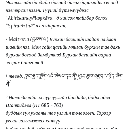
Энэтхэгийн бандида бөгөөд билиг барамидын ёсонд
нэвтэрсэн нэгэн. Түүний бүтээлүүдээс
“Abhisamayālaṃkāra”-д хийсэн тайлбар болох
“Sphuṭārthā” их алдаршсан.
⁷
Maitreya (བྱམས་པ་) Бурхан багшийн шадар найман
шавийн нэг. Мөн сайн цагийн мянган бурхны тав дахь
бурхан бөгөөд Замбутивд Бурхан багшийн дараа
залрах бошготой
⁸
төвөд. བྱང་ཆུབ་སྨོན་པའི་སེམས་དང་ནི། །བྱང་ཆུབ་འཇུག་པ་ཉིད་ཡིན་
ནོ
⁹
Наландагийн их сургуулийн бандида, бодьсадва
Шантидэва (НТ 685 - 763)
буддын гүн ухааны төв үзлийн төлөөлөгч. Тэрээр
угсаа залгамжлах ханхүү
байсан хэдий ч Бурхан багш шиг ордноос гарч тойн