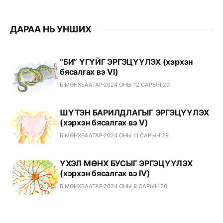
ДАРАА НЬ УНШИХ
“БИ” ҮГҮЙГ ЭРГЭЦҮҮЛЭХ (хэрхэн
бясалгах вэ VI)
Б.МӨНХБААТАР
2024 ОНЫ 12 САРЫН 20
ШҮТЭН БАРИЛДЛАГЫГ ЭРГЭЦҮҮЛЭХ
(хэрхэн бясалгах вэ V)
Б.МӨНХБААТАР
2024 ОНЫ 11 САРЫН 29
ҮХЭЛ МӨНХ БУСЫГ ЭРГЭЦҮҮЛЭХ
(хэрхэн бясалгах вэ IV)
Б.МӨНХБААТАР
2024 ОНЫ 9 САРЫН 20