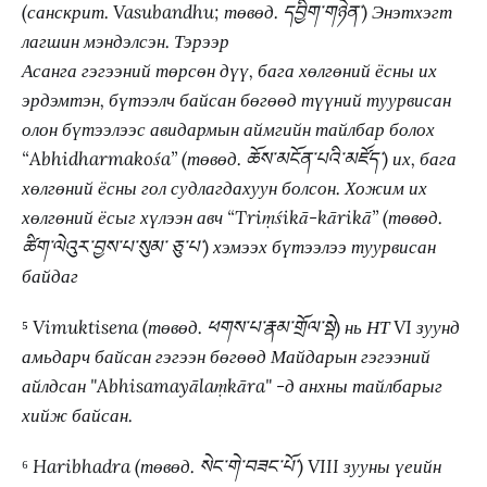
(санскрит. Vasubandhu; төвөд. དབྱིག་གཉེན་) Энэтхэгт
лагшин мэндэлсэн. Тэрээр
Асанга гэгээний төрсөн дүү, бага хөлгөний ёсны их
эрдэмтэн, бүтээлч байсан бөгөөд түүний туурвисан
олон бүтээлээс авидармын аймгийн тайлбар болох
“Abhidharmakośa” (төвөд. ཆོས་མངོན་པའི་མཛོད་) их, бага
хөлгөний ёсны гол судлагдахуун болсон. Хожим их
хөлгөний ёсыг хүлээн авч “Triṃśikā-kārikā” (төвөд.
ཚིག་ལེའུར་བྱས་པ་སུམ་ ཅུ་པ་) хэмээх бүтээлээ туурвисан
байдаг
⁵
Vimuktisena (төвөд. ཕགས་པ་རྣམ་གྲོལ་སྡེ) нь НТ VI зуунд
амьдарч байсан гэгээн бөгөөд Майдарын гэгээний
айлдсан "Abhisamayālaṃkāra" -д анхны тайлбарыг
хийж байсан.
⁶
Haribhadra (төвөд. སེང་གེ་བཟང་པོ་) VIII зууны үеийн