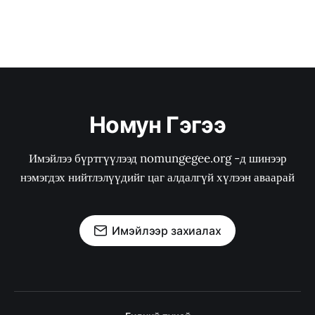
Номун Гэгээ
Имэйлээ бүртгүүлээд nomungegee.org -д шинээр
нэмэгдэх нийтлэлүүдийг цаг алдалгүй хүлээн аваарай
Имэйлээр захиалах