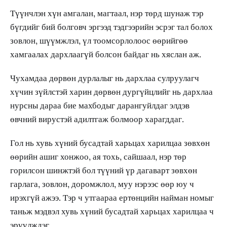
Түүнчлэн хүн амгалан, магтаал, нэр төрд шунаж тэр
бүгдийг бий болговч эргээд тэдгээрийн эсрэг тал болох
зовлон, шүүмжлэл, үл тоомсорлолоос өөрийгөө
хамгаалах дархлаагүй болсон байдаг нь хяслан аж.
Чухамдаа дөрвөн дурлалыг нь дархлаа сулруулагч
хүчин зүйлстэй харин дөрвөн дургүйцлийг нь дархлаа
нурсны дараа бие махбодыг дарангуйлдаг элдэв
өвчний вирустэй адилтгаж болмоор харагддаг.
Гол нь хувь хүний бусадтай харьцах харилцаа зөвхөн
өөрийн ашиг хонжоо, ая тохь, сайшаал, нэр төр
горилсон шинжтэй бол түүний үр дагаварт зөвхөн
гарлага, зовлон, доромжлол, муу нэрээс өөр юу ч
ирэхгүй ажээ. Тэр ч утгаараа ертөнцийн найман номыг
таньж мэдвэл хувь хүний бусадтай харьцах харилцаа ч
эрүүлждэг.