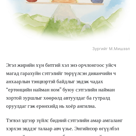
Зургийг М.Мишээл
Эгэл жирийн хүн битгий хэл энэ орчлонгоос уйсч
магад гарахуйн сэтгэлийг төрүүлсэн дияанчийн ч
анхаарлын тэнцвэртэй байдлыг эвдэж чадах
“ертөнцийн найман ном” буюу сэтгэлийн найман
хортой зуршлыг хөөрөлд автуулдаг ба гутралд
оруулдаг гэж ерөнхийд нь хоёр ангилна.
Тэгвэл эдгээр зүйлс бидний сэтгэлийн амар амгаланг
хэрхэн эвддэг талаар авч үзье. Энгийнээр өгүүлбэл