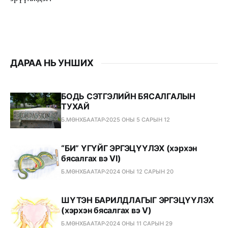
ДАРАА НЬ УНШИХ
БОДЬ СЭТГЭЛИЙН БЯСАЛГАЛЫН
ТУХАЙ
Б.МӨНХБААТАР
2025 ОНЫ 5 САРЫН 12
“БИ” ҮГҮЙГ ЭРГЭЦҮҮЛЭХ (хэрхэн
бясалгах вэ VI)
Б.МӨНХБААТАР
2024 ОНЫ 12 САРЫН 20
ШҮТЭН БАРИЛДЛАГЫГ ЭРГЭЦҮҮЛЭХ
(хэрхэн бясалгах вэ V)
Б.МӨНХБААТАР
2024 ОНЫ 11 САРЫН 29