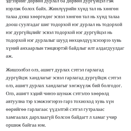
эдгээрийг дөрвөн дурлал ба дөрвөн дургүйцэл гэж
нэрлэж болох байх. Жинлүүрийн хүнд тал нь хөнгөн
талаа дээш хөөргөдөг эсвэл хөнгөн тал нь хүнд талаа
доош суулгадаг шиг тодорхой нэг дурлал нь тодорхой
нэг дургүйцлийг эсвэл тодорхой нэг дургүйцэл нь
тодорхой нэг дурлалыг шууд нөхцөлдүүлснээрээ хувь
хүний анхаарлын тэнцвэртэй байдлыг илт алдагдуулдаг
аж.
Жишээлбэл олз, ашигт дурлах сэтгэл гарлагад
дургүйцэх хандлагыг эсвэл гарлагад дургүйцэх сэтгэл
олз, ашигт дурлах хандлагыг хөгжүүлж бий болгодог.
Олз, ашигт хэдий чинээ шунаж сэтгэлээ хөөрөлд
автуулна тэр хэмжээгээрээ гарз тохиоход хувь хүн
өөрийгөө гарлагаас үүдэлтэй сэтгэл гутралаас
хамгаалах дархлаагүй болсон байдагт л хамаг учир
оршиж байгаа юм.