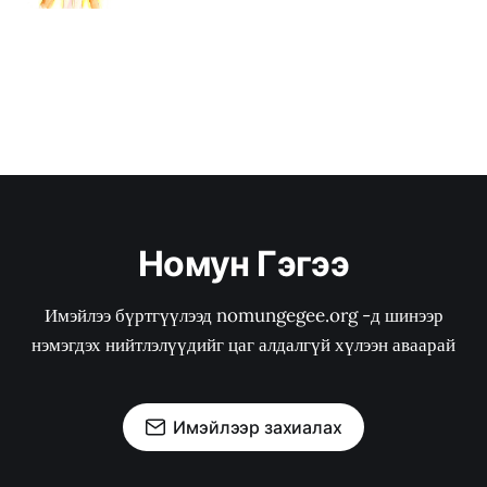
Номун Гэгээ
Имэйлээ бүртгүүлээд nomungegee.org -д шинээр
нэмэгдэх нийтлэлүүдийг цаг алдалгүй хүлээн аваарай
Имэйлээр захиалах