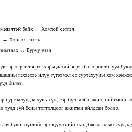
:
 мэдэлтэй байх ↔ Хомхой сэтгэл
х ↔ Хорлох сэтгэл
аримтлах ↔ Буруу үзэл
эдгээр эсрэг тэсрэг харьцаатай эерэг ба сөрөг талууд бую
 шашны гэхээсээ илүү түгээмэл ёс суртахууны хэм хэмжэ
ууд билээ.
эр сургаалуудаа хувь хүн, гэр бүл, алба ажил, нийгмийг а
н тулд зүй ёсны тогтолцоог ажиглан айлдсан болно.
гаач буян, нүглийг эргэцүүлэийн тулд бясалгалын суудалд