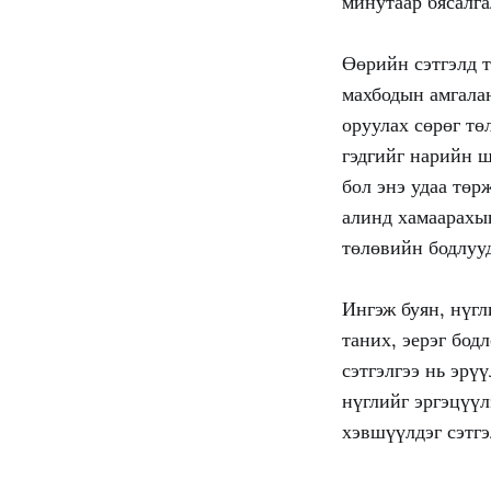
минутаар бясалга
Өөрийн сэтгэлд т
махбодын амгалан
оруулах сөрөг тө
гэдгийг нарийн ш
бол энэ удаа төр
алинд хамаарахыг
төлөвийн бодлууд
Ингэж буян, нүгл
таних, эерэг бод
сэтгэлгээ нь эрүү
нүглийг эргэцүүл
хэвшүүлдэг сэтгэ