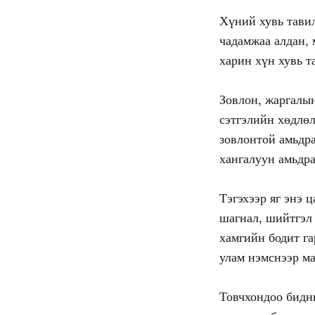
Хүний хувь тавил
чадамжаа алдан, 
харин хүн хувь т
Зовлон, жаргалын
сэтгэлийн хөдлөл
зовлонтой амьдра
хангалуун амьдра
Тэгэхээр яг энэ 
шагнал, шийтгэл 
хамгийн бодит га
улам нэмснээр ма
Товчхондоо бидни