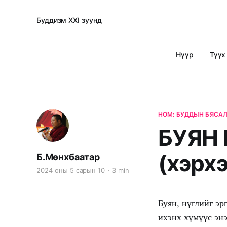
Буддизм XXI зуунд
Нүүр
Түүх
НОМ: БУДДЫН БЯСАЛ
БУЯН
(хэрхэ
Б.Мөнхбаатар
2024 оны 5 сарын 10
3 min
Буян, нүглийг эр
ихэнх хүмүүс эн