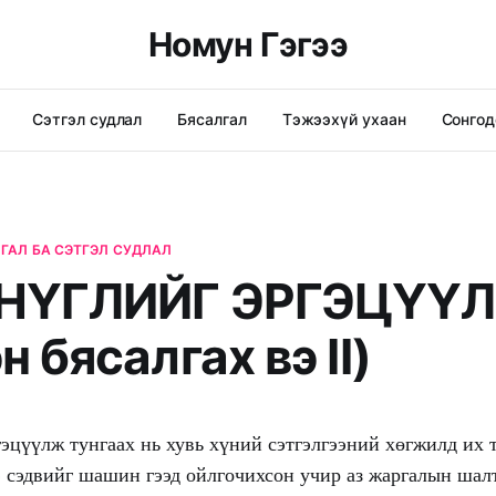
Номун Гэгээ
Сэтгэл судлал
Бясалгал
Тэжээхүй ухаан
Сонгод
ГАЛ БА СЭТГЭЛ СУДЛАЛ
 НҮГЛИЙГ ЭРГЭЦҮҮ
н бясалгах вэ II)
гэцүүлж тунгаах нь хувь хүний сэтгэлгээний хөгжилд их т
э сэдвийг шашин гээд ойлгочихсон учир аз жаргалын шал