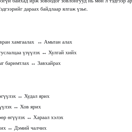
ээгүй байхад ирж зовоодог зовлонгууд нь мөн л тэдгээр а
Тэдгээрийг дараах байдлаар ялгаж үзье.
вран хамгаалах ↔ Амьтан алах
 туслалцаа үзүүлэх ↔ Хулгай хийх
ыг баримтлах ↔ Завхайрах
өгүүлэх ↔ Худал ярих
гүүлэх ↔ Хов ярих
өөр өгүүлэх ↔ Хараал хэлэх
ших ↔ Дэмий чалчих