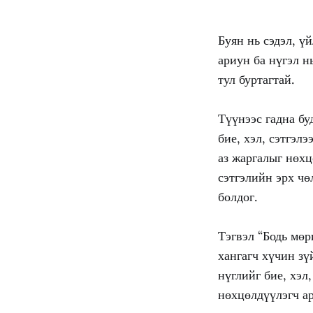
Буян нь сэдэл, ү
ариун ба нүгэл н
тул буртагтай.
Түүнээс гадна бу
бие, хэл, сэтгэлэ
аз жаргалыг нөхц
сэтгэлийн эрх чө
болдог.
Тэгвэл “Бодь мөр
хангагч хүчин зү
нүглийг бие, хэл
нөхцөлдүүлэгч ар