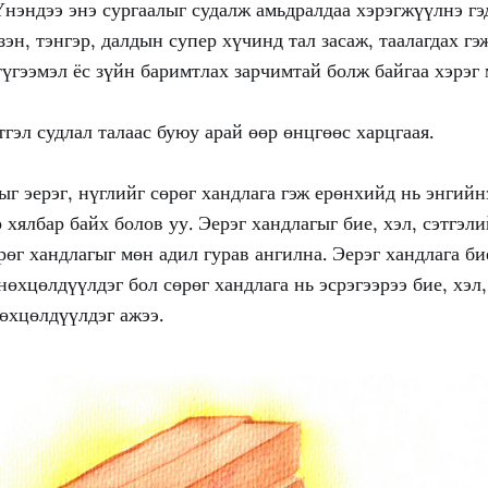
Үнэндээ энэ сургаалыг судалж амьдралдаа хэрэгжүүлнэ гэд
зэн, тэнгэр, далдын супер хүчинд тал засаж, таалагдах гэ
үгээмэл ёс зүйн баримтлах зарчимтай болж байгаа хэрэг 
тгэл судлал талаас буюу арай өөр өнцгөөс харцгаая.
 эерэг, нүглийг сөрөг хандлага гэж ерөнхийд нь энгийн
 хялбар байх болов уу. Эерэг хандлагыг бие, хэл, сэтгэли
рөг хандлагыг мөн адил гурав ангилна. Эерэг хандлага би
 нөхцөлдүүлдэг бол сөрөг хандлага нь эсрэгээрээ бие, хэл
нөхцөлдүүлдэг ажээ.