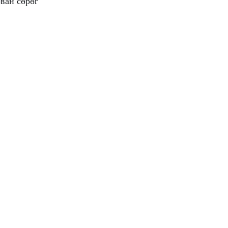
рван сөрөг