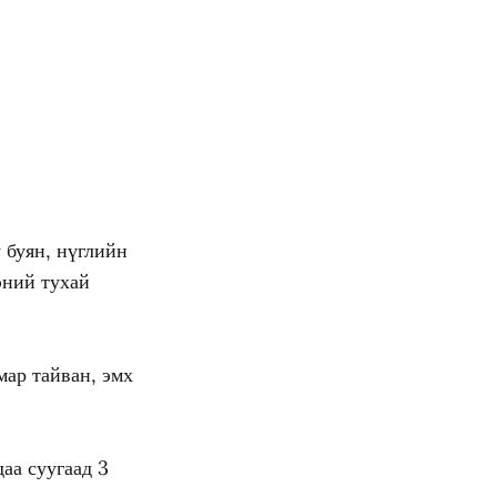
у буян, нүглийн
эний тухай
мар тайван, эмх
аа суугаад 3