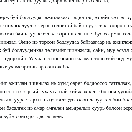
лын тунгаа тааруулж доорх байдлаар бясалгана.
өрж буй бодлуудыг ажиглахаас гадна тэдгээрийг сэтгэл з
г нөхцөлдүүлэх эерэг төлөвтэй байна уу эсвэл хөөрөл, г
лөвтэй байна уу эсвэл эдгээрийн аль нь ч бус саармаг төл
инжил. Өмнө нь төрсөн бодлуудаа байгаагаар нь ажиглаж
ж буй бодлуудынхаа төлөвийг шинжилж, сайн, муу эсвэл 
 тодорхойл. Улмаар сөрөг болон саармаг төлөвтэй бодлуу
ыг ухамсартайгаар сонгож бод.
ийг ажиглан шинжлэх нь хүнд сөрөг бодлоосоо татгалзах,
лоо сонгох зэргийг ухамсартай хийж эхэлдэг бөгөөд үүний
лжих, уураг тархи нь цэнэглэгдэх олон давуу тал бий болд
эн бясалгах нь амар амгалан амьдралын суурь болсон эерэ
л зүйн сонгодог дасгал мөн.