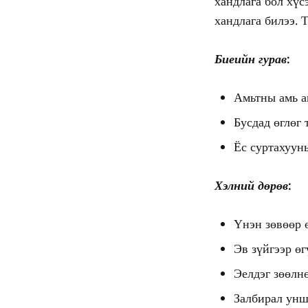
хандлага бол хүс
хандлага билээ. 
Биеийн гурав:
Амьтны амь а
Бусдад өглөг
Ёс суртахуун
Хэлний дөрөв:
Үнэн зөвөөр 
Эв зүйгээр ө
Эелдэг зөөлн
Залбирал ун