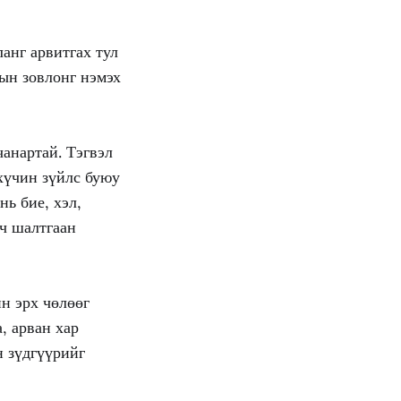
ланг арвитгах тул
дын зовлонг нэмэх
чанартай. Тэгвэл
 хүчин зүйлс буюу
нь бие, хэл,
гч шалтгаан
йн эрх чөлөөг
, арван хар
н зүдгүүрийг