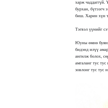
харж чаддаггүй. 
бурхан, бүтээгч э
биш. Харин хүн т
Тэгвэл үүнийг сэ
Юуны өмнө буяныг
бидэнд илүү амар
ангилж болох, сө
амгаланг тус тус
зовлонг тус тус 