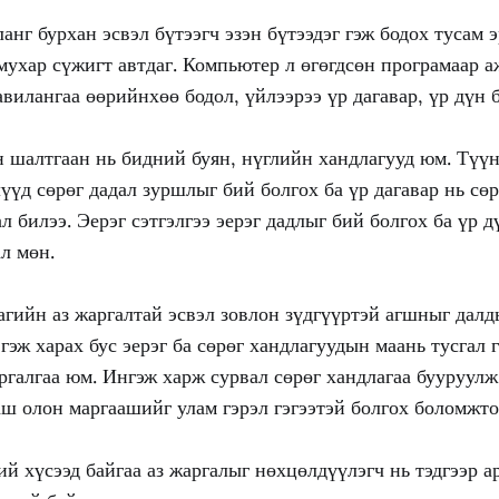
анг бурхан эсвэл бүтээгч эзэн бүтээдэг гэж бодох тусам э
мухар сүжигт автдаг. Компьютер л өгөгдсөн програмаар а
авилангаа өөрийнхөө бодол, үйлээрээ үр дагавар, үр дүн 
 шалтгаан нь бидний буян, нүглийн хандлагууд юм. Түүн
үүд сөрөг дадал зуршлыг бий болгох ба үр дагавар нь сө
л билээ. Эерэг сэтгэлгээ эерэг дадлыг бий болгох ба үр д
л мөн.
цагийн аз жаргалтай эсвэл зовлон зүдгүүртэй агшныг дал
гэж харах бус эерэг ба сөрөг хандлагуудын маань тусгал 
ргалгаа юм. Ингэж харж сурвал сөрөг хандлагаа бууруулж,
ш олон маргаашийг улам гэрэл гэгээтэй болгох боломжто
й хүсээд байгаа аз жаргалыг нөхцөлдүүлэгч нь тэдгээр а