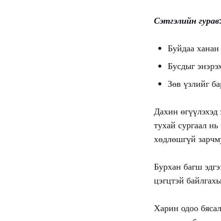
Сэтгэлийн гурав
Буйдаа ханан
Бусдыг энэрэ
Зөв үзлийг б
Дахин өгүүлэхэд 
тухай сургаал нь
хөдлөшгүй зарчм
Бурхан багш эдгэ
цэгцтэй байлгахы
Харин одоо бясал