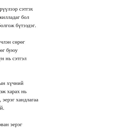
рүүлээр сэтгэх
жилладаг бол
болгож бүтээдэг.
члэн сөрөг
рөг буюу
үн нь сэтгэл
дын хүчний
гэж харах нь
 эерэг хандлагаа
й.
рван эерэг