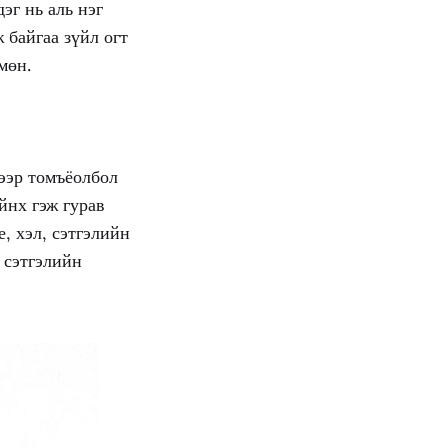
эг нь аль нэг
ж байгаа зүйл огт
мөн.
ээр томъёолбол
йнх гэж гурав
е, хэл, сэтгэлийн
, сэтгэлийн