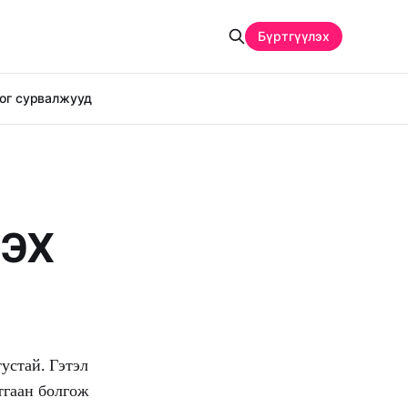
Бүртгүүлэх
ог сурвалжууд
ЛЭХ
устай. Гэтэл
тгаан болгож