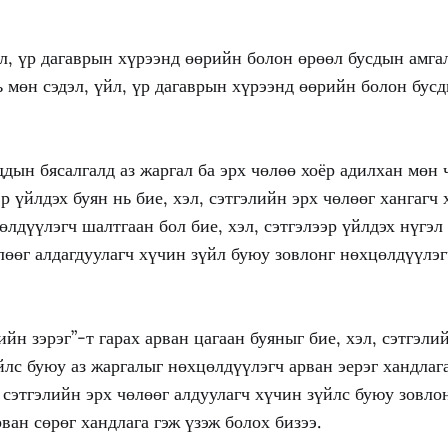
йл, үр дагаврын хүрээнд өөрийн болон өрөөл бусдын амга
ь мөн сэдэл, үйл, үр дагаврын хүрээнд өөрийн болон бус
ддын бясалгалд аз жаргал ба эрх чөлөө хоёр адилхан мөн 
эр үйлдэх буян нь бие, хэл, сэтгэлийн эрх чөлөөг хангагч
өлдүүлэгч шалтгаан бол бие, хэл, сэтгэлээр үйлдэх нүгэл 
лөөг алдагдуулагч хүчин зүйл буюу зовлонг нөхцөлдүүлэ
ийн зэрэг”-т гарах арван цагаан буяныг бие, хэл, сэтгэли
йлс буюу аз жаргалыг нөхцөлдүүлэгч арван эерэг хандлага
, сэтгэлийн эрх чөлөөг алдуулагч хүчин зүйлс буюу зовло
ван сөрөг хандлага гэж үзэж болох бизээ.