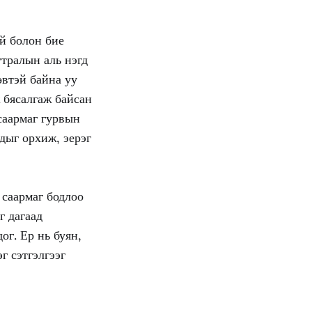
үй болон бие
утралын аль нэгд
өвтэй байна уу
 бясалгаж байсан
саармаг гурвын
дыг орхиж, эерэг
 саармаг бодлоо
г дагаад
ог. Ер нь буян,
г сэтгэлгээг