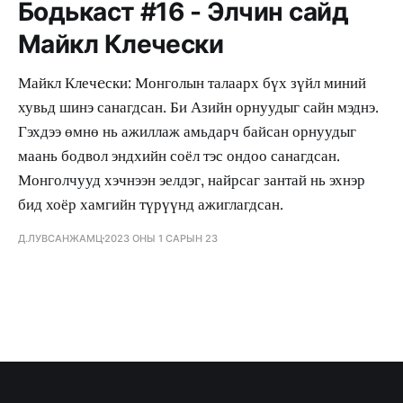
Бодькаст #16 - Элчин сайд
Майкл Клечeски
Майкл Клечeски: Монголын талаарх бүх зүйл миний
хувьд шинэ санагдсан. Би Азийн орнуудыг сайн мэднэ.
Гэхдээ өмнө нь ажиллаж амьдарч байсан орнуудыг
маань бодвол эндхийн соёл тэс ондоо санагдсан.
Монголчууд хэчнээн эелдэг, найрсаг зантай нь эхнэр
бид хоёр хамгийн түрүүнд ажиглагдсан.
Д.ЛУВСАНЖАМЦ
2023 ОНЫ 1 САРЫН 23