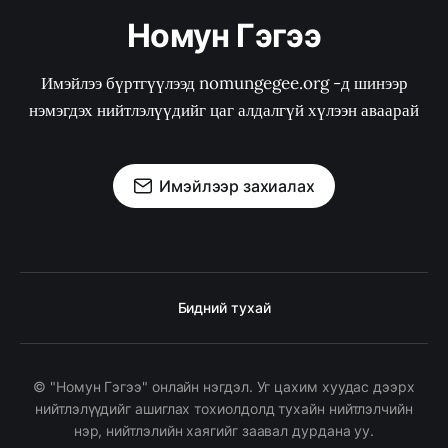
Номун Гэгээ
Имэйлээ бүртгүүлээд nomungegee.org -д шинээр
нэмэгдэх нийтлэлүүдийг цаг алдалгүй хүлээн аваарай
Имэйлээр захиалах
Бидний тухай
© "Номун Гэгээ" онлайн нэгдэл. Уг цахим хуудас дээрх
нийтлэлүүдийг ашиглах тохиолдолд тухайн нийтлэлчийн
нэр, нийтлэлийн хаягийг заавал дурдана уу.