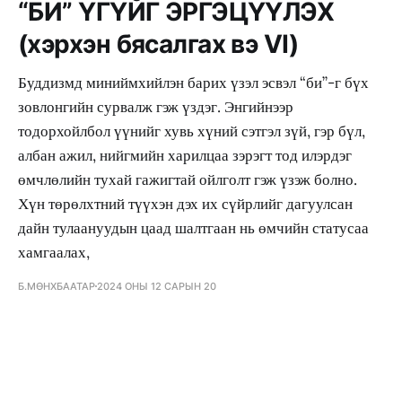
“БИ” ҮГҮЙГ ЭРГЭЦҮҮЛЭХ
(хэрхэн бясалгах вэ VI)
Буддизмд миниймхийлэн барих үзэл эсвэл “би”-г бүх
зовлонгийн сурвалж гэж үздэг. Энгийнээр
тодорхойлбол үүнийг хувь хүний сэтгэл зүй, гэр бүл,
албан ажил, нийгмийн харилцаа зэрэгт тод илэрдэг
өмчлөлийн тухай гажигтай ойлголт гэж үзэж болно.
Хүн төрөлхтний түүхэн дэх их сүйрлийг дагуулсан
дайн тулаануудын цаад шалтгаан нь өмчийн статусаа
хамгаалах,
Б.МӨНХБААТАР
2024 ОНЫ 12 САРЫН 20