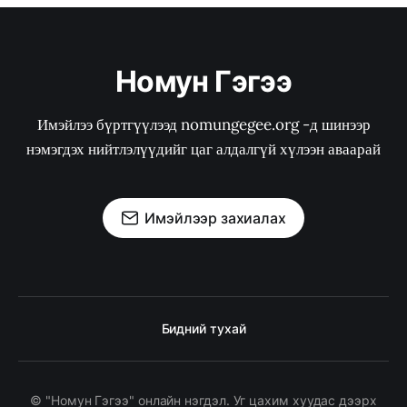
Номун Гэгээ
Имэйлээ бүртгүүлээд nomungegee.org -д шинээр
нэмэгдэх нийтлэлүүдийг цаг алдалгүй хүлээн аваарай
Имэйлээр захиалах
Бидний тухай
© "Номун Гэгээ" онлайн нэгдэл. Уг цахим хуудас дээрх